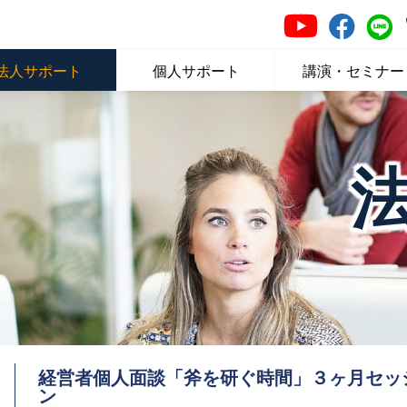
法人サポート
個人サポート
講演・セミナー
経営者個人面談「斧を研ぐ時間」
３ヶ月セッ
ン