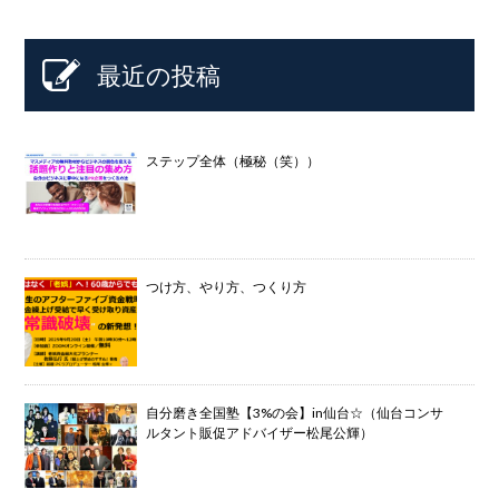
最近の投稿
ステップ全体（極秘（笑））
つけ方、やり方、つくり方
自分磨き全国塾【3%の会】in仙台☆（仙台コンサ
ルタント販促アドバイザー松尾公輝）