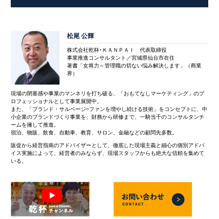
松尾 公輝
株式会社乾杯･ＫＡＮＰＡＩ 代表取締役
事業推進コンサルタント／宮城県仙台市在住
著書「女将力～管理職の切ない悩み解決します」（商業
界）
現場の閉塞感や事業のマンネリを打ち破る、「おもてなしマーケティング」のプ
ロフェッショナルとして事業展開中。
また、「ブランド・サルベージ~ファンを増やし続ける技術」をコンセプトに、中
小企業のブランドづくり事業を、財務から研修まで、一騎当千のコンサルタンチ
ームを擁して推進。
宿泊、物販、飲食、自動車、教育、サロン、金融などの顧問先多数。
販促から経営指南のアドバイザーとして、徹底した現場主義と細心の個別アドバ
イス実施によって、経営者のみならず、現場スタッフからも絶大な信頼を集めて
いる。