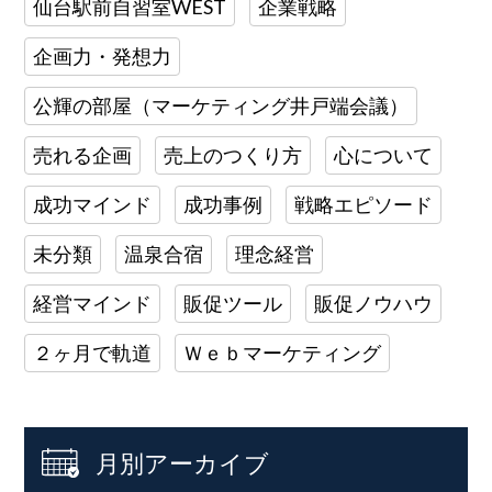
仙台駅前自習室WEST
企業戦略
企画力・発想力
公輝の部屋（マーケティング井戸端会議）
売れる企画
売上のつくり方
心について
成功マインド
成功事例
戦略エピソード
未分類
温泉合宿
理念経営
経営マインド
販促ツール
販促ノウハウ
２ヶ月で軌道
Ｗｅｂマーケティング
月別アーカイブ