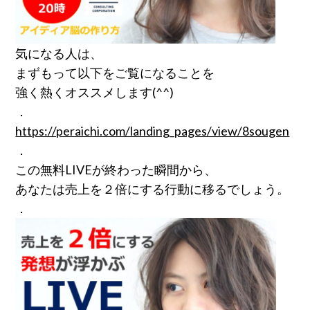
気になる人は、
まずもって以下をご覧になることを
強く熱くオススメします(^^)
．
https://peraichi.com/landing_pages/view/8sougen
．
この無料LIVEが終わった瞬間から、
あなたは売上を２倍にする行動に移るでしょう。
．