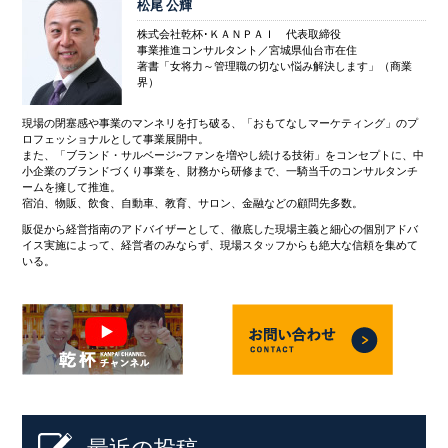
松尾 公輝
株式会社乾杯･ＫＡＮＰＡＩ 代表取締役
事業推進コンサルタント／宮城県仙台市在住
著書「女将力～管理職の切ない悩み解決します」（商業
界）
現場の閉塞感や事業のマンネリを打ち破る、「おもてなしマーケティング」のプ
ロフェッショナルとして事業展開中。
また、「ブランド・サルベージ~ファンを増やし続ける技術」をコンセプトに、中
小企業のブランドづくり事業を、財務から研修まで、一騎当千のコンサルタンチ
ームを擁して推進。
宿泊、物販、飲食、自動車、教育、サロン、金融などの顧問先多数。
販促から経営指南のアドバイザーとして、徹底した現場主義と細心の個別アドバ
イス実施によって、経営者のみならず、現場スタッフからも絶大な信頼を集めて
いる。
最近の投稿