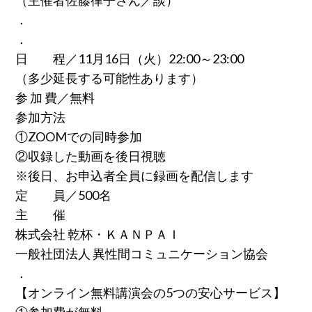
（主催者佐藤律子さん／談）
．
．
日 程／11月16日（火）22:00～23:00
（多少延長する可能性あります）
参 加 費／無料
参加方法
①ZOOMでの同時参加
②収録した動画を後日視聴
※後日、お申込者全員に録画を配信します
定 員／500名
主 催
株式会社 乾杯・ＫＡＮＰＡＩ
一般社団法人 異性間コミュニケーション協会
．
【オンライン無料講演会の5つの安心サービス】