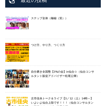
ステップ全体（極秘（笑））
つけ方、やり方、つくり方
自分磨き全国塾【3%の会】in仙台☆（仙台コンサ
ルタント販促アドバイザー松尾公輝）
古市佳央トーク＆ライブ【3／12（土）14時～】
いよいよ仙台上陸です！！！（仙台コンサルタン