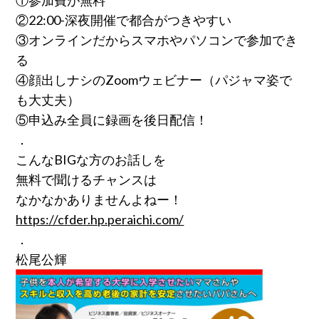
①参加費が無料
②22:00-深夜開催で都合がつきやすい
③オンラインだからスマホやパソコンで参加でき
る
④顔出しナシのZoomウェビナー（パジャマ姿で
も大丈夫）
⑤申込み全員に録画を後日配信！
．
こんなBIGな方のお話しを
無料で聞けるチャンスは
なかなかありませんよねー！
https://cfder.hp.peraichi.com/
．
松尾公輝