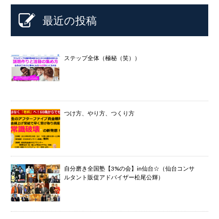
最近の投稿
ステップ全体（極秘（笑））
つけ方、やり方、つくり方
自分磨き全国塾【3%の会】in仙台☆（仙台コンサ
ルタント販促アドバイザー松尾公輝）