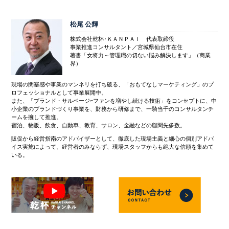
松尾 公輝
株式会社乾杯･ＫＡＮＰＡＩ 代表取締役
事業推進コンサルタント／宮城県仙台市在住
著書「女将力～管理職の切ない悩み解決します」（商業
界）
現場の閉塞感や事業のマンネリを打ち破る、「おもてなしマーケティング」のプ
ロフェッショナルとして事業展開中。
また、「ブランド・サルベージ~ファンを増やし続ける技術」をコンセプトに、中
小企業のブランドづくり事業を、財務から研修まで、一騎当千のコンサルタンチ
ームを擁して推進。
宿泊、物販、飲食、自動車、教育、サロン、金融などの顧問先多数。
販促から経営指南のアドバイザーとして、徹底した現場主義と細心の個別アドバ
イス実施によって、経営者のみならず、現場スタッフからも絶大な信頼を集めて
いる。