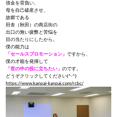
借金を背負い、
母を自己破産させ、
故郷である
田舎（秋田）の商店街の
出口の無い疲弊と苦悩を
目の当たりにしたから。
僕の能力は
「セールスプロモーション」
ですから、
僕の才能を発揮して
「世の中の役に立ちたい」
のです。
どうぞクリックしてください(^-^)
https://www.kanpai-kanpai.com/rcbc/