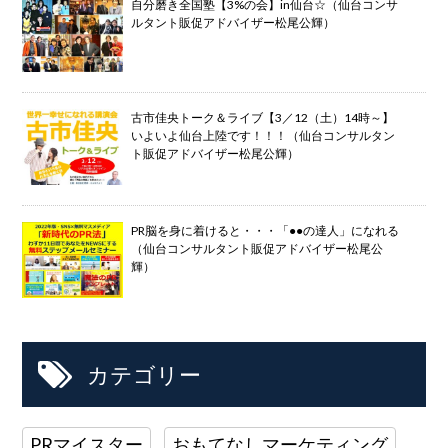
自分磨き全国塾【3%の会】in仙台☆（仙台コンサ
ルタント販促アドバイザー松尾公輝）
古市佳央トーク＆ライブ【3／12（土）14時～】
いよいよ仙台上陸です！！！（仙台コンサルタン
ト販促アドバイザー松尾公輝）
PR脳を身に着けると・・・「●●の達人」になれる
（仙台コンサルタント販促アドバイザー松尾公
輝）
カテゴリー
PRマイスター
おもてなしマーケティング