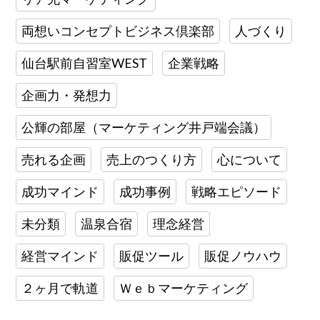
両想いコンセプトビジネス倶楽部
人づくり
仙台駅前自習室WEST
企業戦略
企画力・発想力
公輝の部屋（マーケティング井戸端会議）
売れる企画
売上のつくり方
心について
成功マインド
成功事例
戦略エピソード
未分類
温泉合宿
理念経営
経営マインド
販促ツール
販促ノウハウ
２ヶ月で軌道
Ｗｅｂマーケティング