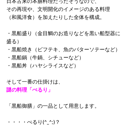
日本古来の本膳料理だったそうなので、
その再現や、文明開化のイメージのある料理
（和風洋食）を加えたりした全体を構成。
・黒船盛り（金目鯛のお造りなどを黒い船型器に
盛る）
・黒船焼き（ビフテキ、魚のバターソテーなど）
・黒船鍋（牛鍋、シチューなど）
・黒船丼（ハヤシライスなど）
そして一番の仕掛けは、
謎の料理「ぺるり」
「黒船御膳」の一品として用意します。
・・・・ぺるり(^_^;)？