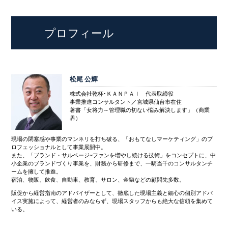
プロフィール
松尾 公輝
株式会社乾杯･ＫＡＮＰＡＩ 代表取締役
事業推進コンサルタント／宮城県仙台市在住
著書「女将力～管理職の切ない悩み解決します」（商業
界）
現場の閉塞感や事業のマンネリを打ち破る、「おもてなしマーケティング」のプ
ロフェッショナルとして事業展開中。
また、「ブランド・サルベージ~ファンを増やし続ける技術」をコンセプトに、中
小企業のブランドづくり事業を、財務から研修まで、一騎当千のコンサルタンチ
ームを擁して推進。
宿泊、物販、飲食、自動車、教育、サロン、金融などの顧問先多数。
販促から経営指南のアドバイザーとして、徹底した現場主義と細心の個別アドバ
イス実施によって、経営者のみならず、現場スタッフからも絶大な信頼を集めて
いる。