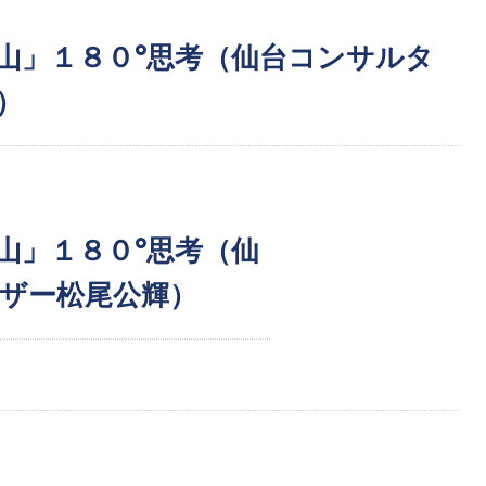
山」１８０°思考（仙台コンサルタ
）
山」１８０°思考（仙
ザー松尾公輝）