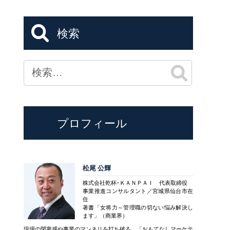
検索
プロフィール
松尾 公輝
株式会社乾杯･ＫＡＮＰＡＩ 代表取締役
事業推進コンサルタント／宮城県仙台市在
住
著書「女将力～管理職の切ない悩み解決し
ます」（商業界）
現場の閉塞感や事業のマンネリを打ち破る、「おもてなしマーケテ