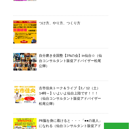
つけ方、やり方、つくり方
自分磨き全国塾【3%の会】in仙台☆（仙
台コンサルタント販促アドバイザー松尾
公輝）
古市佳央トーク＆ライブ【3／12（土）
14時～】いよいよ仙台上陸です！！！
（仙台コンサルタント販促アドバイザー
松尾公輝）
PR脳を身に着けると・・・「●●の達人」
になれる（仙台コンサルタント販促アド