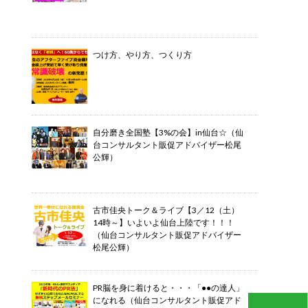
つけ方、やり方、つくり方
自分磨き全国塾【3%の会】in仙台☆（仙
台コンサルタント販促アドバイザー松尾
公輝）
古市佳央トーク＆ライブ【3／12（土）
14時～】いよいよ仙台上陸です！！！
（仙台コンサルタント販促アドバイザー
松尾公輝）
PR脳を身に着けると・・・「●●の達人」
になれる（仙台コンサルタント販促アド