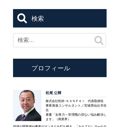
検索
プロフィール
松尾 公輝
株式会社乾杯･ＫＡＮＰＡＩ 代表取締役
事業推進コンサルタント／宮城県仙台市在
住
著書「女将力～管理職の切ない悩み解決し
ます」（商業界）
現場の閉塞感や事業のマンネリを打ち破る、「おもてなしマーケテ