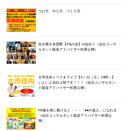
つけ方、やり方、つくり方
自分磨き全国塾【3%の会】in仙台☆（仙台コンサ
ルタント販促アドバイザー松尾公輝）
古市佳央トーク＆ライブ【3／12（土）14時～】
いよいよ仙台上陸です！！！（仙台コンサルタン
ト販促アドバイザー松尾公輝）
PR脳を身に着けると・・・「●●の達人」になれる
（仙台コンサルタント販促アドバイザー松尾公
輝）