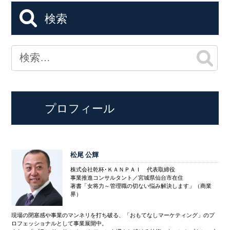
検索
プロフィール
松尾 公輝
株式会社乾杯･ＫＡＮＰＡＩ 代表取締役
事業推進コンサルタント／宮城県仙台市在住
著書「女将力～管理職の切ない悩み解決します」（商業
界）
現場の閉塞感や事業のマンネリを打ち破る、「おもてなしマーケティング」のプ
ロフェッショナルとして事業展開中。