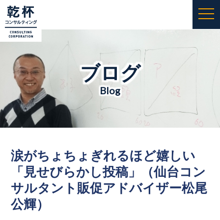
togg
navi
ブログ
Blog
涙がちょちょぎれるほど嬉しい
「見せびらかし投稿」（仙台コン
サルタント販促アドバイザー松尾
公輝）