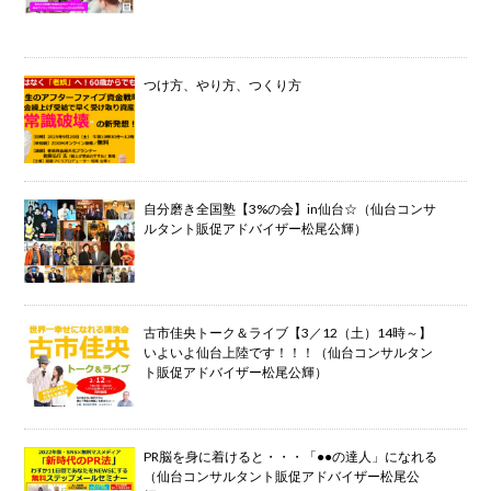
つけ方、やり方、つくり方
自分磨き全国塾【3%の会】in仙台☆（仙台コンサ
ルタント販促アドバイザー松尾公輝）
古市佳央トーク＆ライブ【3／12（土）14時～】
いよいよ仙台上陸です！！！（仙台コンサルタン
ト販促アドバイザー松尾公輝）
PR脳を身に着けると・・・「●●の達人」になれる
（仙台コンサルタント販促アドバイザー松尾公