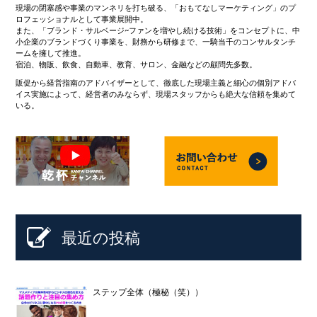
現場の閉塞感や事業のマンネリを打ち破る、「おもてなしマーケティング」のプ
ロフェッショナルとして事業展開中。
また、「ブランド・サルベージ~ファンを増やし続ける技術」をコンセプトに、中
小企業のブランドづくり事業を、財務から研修まで、一騎当千のコンサルタンチ
ームを擁して推進。
宿泊、物販、飲食、自動車、教育、サロン、金融などの顧問先多数。
販促から経営指南のアドバイザーとして、徹底した現場主義と細心の個別アドバ
イス実施によって、経営者のみならず、現場スタッフからも絶大な信頼を集めて
いる。
最近の投稿
ステップ全体（極秘（笑））