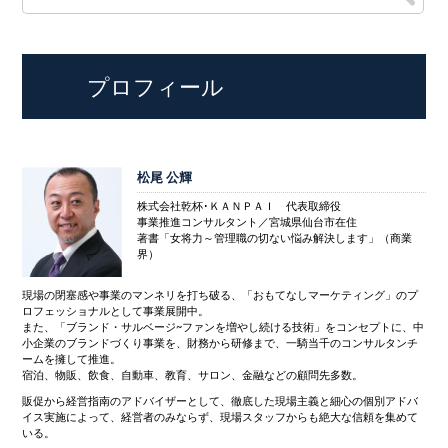
プロフィール
松尾 公輝
株式会社乾杯･ＫＡＮＰＡＩ 代表取締役
事業推進コンサルタント／宮城県仙台市在住
著書「女将力～管理職の切ない悩み解決します」（商業
界）
現場の閉塞感や事業のマンネリを打ち破る、「おもてなしマーケティング」のプ
ロフェッショナルとして事業展開中。
また、「ブランド・サルベージ~ファンを増やし続ける技術」をコンセプトに、中
小企業のブランドづくり事業を、財務から研修まで、一騎当千のコンサルタンチ
ームを擁して推進。
宿泊、物販、飲食、自動車、教育、サロン、金融などの顧問先多数。
販促から経営指南のアドバイザーとして、徹底した現場主義と細心の個別アドバ
イス実施によって、経営者のみならず、現場スタッフからも絶大な信頼を集めて
いる。