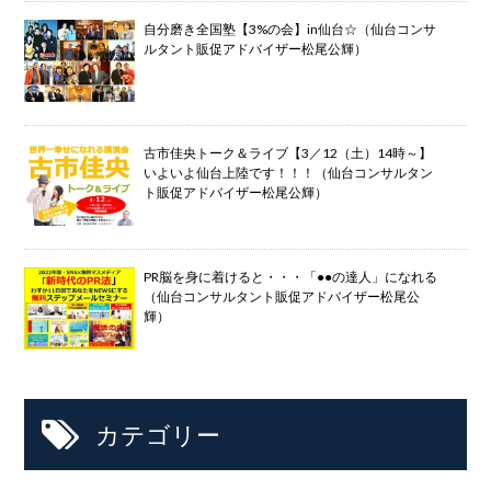
自分磨き全国塾【3%の会】in仙台☆（仙台コンサ
ルタント販促アドバイザー松尾公輝）
古市佳央トーク＆ライブ【3／12（土）14時～】
いよいよ仙台上陸です！！！（仙台コンサルタン
ト販促アドバイザー松尾公輝）
PR脳を身に着けると・・・「●●の達人」になれる
（仙台コンサルタント販促アドバイザー松尾公
輝）
カテゴリー