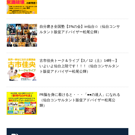
自分磨き全国塾【3%の会】in仙台☆（仙台コンサ
ルタント販促アドバイザー松尾公輝）
古市佳央トーク＆ライブ【3／12（土）14時～】
いよいよ仙台上陸です！！！（仙台コンサルタン
ト販促アドバイザー松尾公輝）
PR脳を身に着けると・・・「●●の達人」になれる
（仙台コンサルタント販促アドバイザー松尾公
輝）