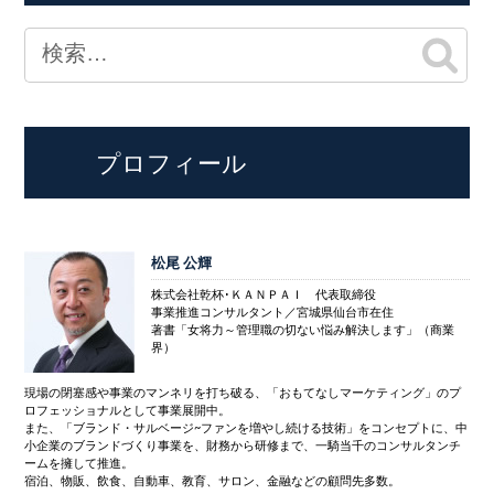
プロフィール
松尾 公輝
株式会社乾杯･ＫＡＮＰＡＩ 代表取締役
事業推進コンサルタント／宮城県仙台市在住
著書「女将力～管理職の切ない悩み解決します」（商業
界）
現場の閉塞感や事業のマンネリを打ち破る、「おもてなしマーケティング」のプ
ロフェッショナルとして事業展開中。
また、「ブランド・サルベージ~ファンを増やし続ける技術」をコンセプトに、中
小企業のブランドづくり事業を、財務から研修まで、一騎当千のコンサルタンチ
ームを擁して推進。
宿泊、物販、飲食、自動車、教育、サロン、金融などの顧問先多数。