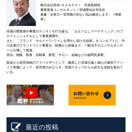
株式会社乾杯･ＫＡＮＰＡＩ 代表取締役
事業推進コンサルタント／宮城県仙台市在住
著書「女将力～管理職の切ない悩み解決します」（商業
界）
現場の閉塞感や事業のマンネリを打ち破る、「おもてなしマーケティング」のプ
ロフェッショナルとして事業展開中。
また、「ブランド・サルベージ~ファンを増やし続ける技術」をコンセプトに、中
小企業のブランドづくり事業を、財務から研修まで、一騎当千のコンサルタンチ
ームを擁して推進。
宿泊、物販、飲食、自動車、教育、サロン、金融などの顧問先多数。
販促から経営指南のアドバイザーとして、徹底した現場主義と細心の個別アドバ
イス実施によって、経営者のみならず、現場スタッフからも絶大な信頼を集めて
いる。
最近の投稿