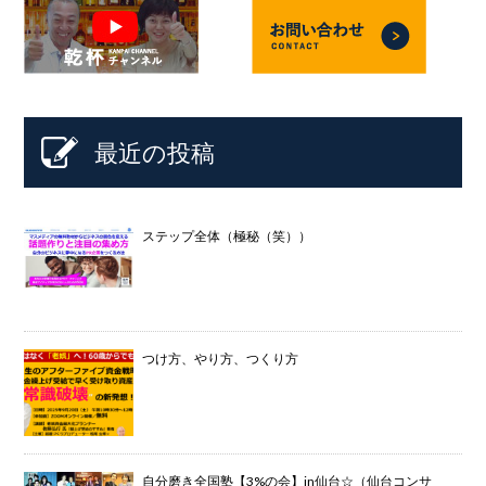
最近の投稿
ステップ全体（極秘（笑））
つけ方、やり方、つくり方
自分磨き全国塾【3%の会】in仙台☆（仙台コンサ