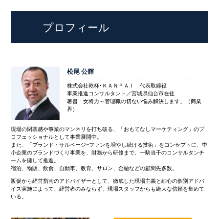
プロフィール
松尾 公輝
株式会社乾杯･ＫＡＮＰＡＩ 代表取締役
事業推進コンサルタント／宮城県仙台市在住
著書「女将力～管理職の切ない悩み解決します」（商業
界）
現場の閉塞感や事業のマンネリを打ち破る、「おもてなしマーケティング」のプ
ロフェッショナルとして事業展開中。
また、「ブランド・サルベージ~ファンを増やし続ける技術」をコンセプトに、中
小企業のブランドづくり事業を、財務から研修まで、一騎当千のコンサルタンチ
ームを擁して推進。
宿泊、物販、飲食、自動車、教育、サロン、金融などの顧問先多数。
販促から経営指南のアドバイザーとして、徹底した現場主義と細心の個別アドバ
イス実施によって、経営者のみならず、現場スタッフからも絶大な信頼を集めて
いる。