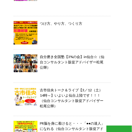
つけ方、やり方、つくり方
自分磨き全国塾【3%の会】in仙台☆（仙
台コンサルタント販促アドバイザー松尾
公輝）
古市佳央トーク＆ライブ【3／12（土）
14時～】いよいよ仙台上陸です！！！
（仙台コンサルタント販促アドバイザー
松尾公輝）
PR脳を身に着けると・・・「●●の達人」
になれる（仙台コンサルタント販促アド