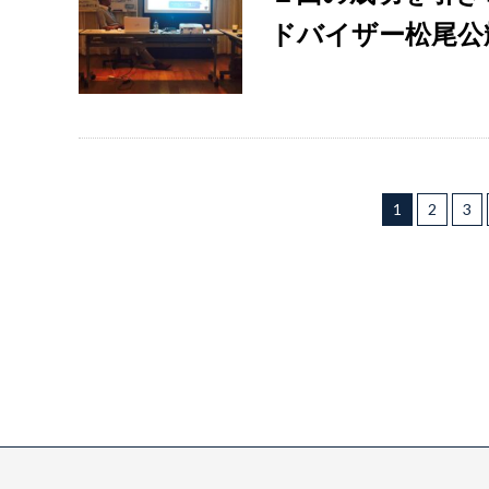
ドバイザー松尾公
1
2
3