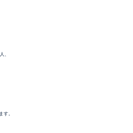
何人、
ます。