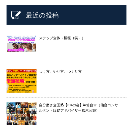
最近の投稿
ステップ全体（極秘（笑））
つけ方、やり方、つくり方
自分磨き全国塾【3%の会】in仙台☆（仙台コンサ
ルタント販促アドバイザー松尾公輝）