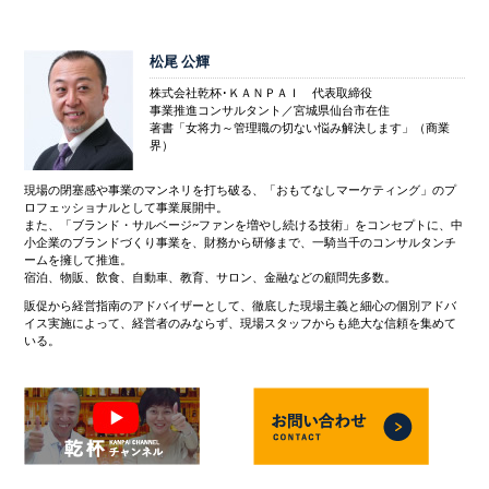
松尾 公輝
株式会社乾杯･ＫＡＮＰＡＩ 代表取締役
事業推進コンサルタント／宮城県仙台市在住
著書「女将力～管理職の切ない悩み解決します」（商業
界）
現場の閉塞感や事業のマンネリを打ち破る、「おもてなしマーケティング」のプ
ロフェッショナルとして事業展開中。
また、「ブランド・サルベージ~ファンを増やし続ける技術」をコンセプトに、中
小企業のブランドづくり事業を、財務から研修まで、一騎当千のコンサルタンチ
ームを擁して推進。
宿泊、物販、飲食、自動車、教育、サロン、金融などの顧問先多数。
販促から経営指南のアドバイザーとして、徹底した現場主義と細心の個別アドバ
イス実施によって、経営者のみならず、現場スタッフからも絶大な信頼を集めて
いる。