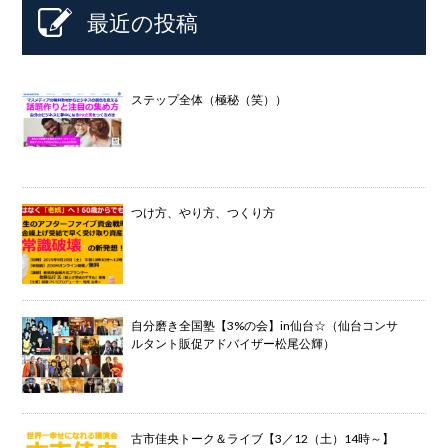
最近の投稿
ステップ全体（極秘（笑））
つけ方、やり方、つくり方
自分磨き全国塾【3%の会】in仙台☆（仙台コンサ
ルタント販促アドバイザー松尾公輝）
古市佳央トーク＆ライブ【3／12（土）14時～】