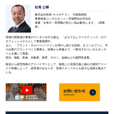
松尾 公輝
株式会社乾杯･ＫＡＮＰＡＩ 代表取締役
事業推進コンサルタント／宮城県仙台市在住
著書「女将力～管理職の切ない悩み解決します」（商業
界）
現場の閉塞感や事業のマンネリを打ち破る、「おもてなしマーケティング」のプ
ロフェッショナルとして事業展開中。
また、「ブランド・サルベージ~ファンを増やし続ける技術」をコンセプトに、中
小企業のブランドづくり事業を、財務から研修まで、一騎当千のコンサルタンチ
ームを擁して推進。
宿泊、物販、飲食、自動車、教育、サロン、金融などの顧問先多数。
販促から経営指南のアドバイザーとして、徹底した現場主義と細心の個別アドバ
イス実施によって、経営者のみならず、現場スタッフからも絶大な信頼を集めて
いる。