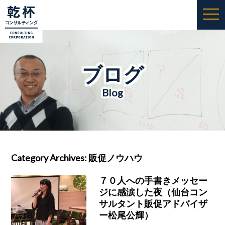
togg
navi
ブログ
Blog
Category Archives:
販促ノウハウ
７０人への手書きメッセー
ジに感涙した夜（仙台コン
サルタント販促アドバイザ
ー松尾公輝）